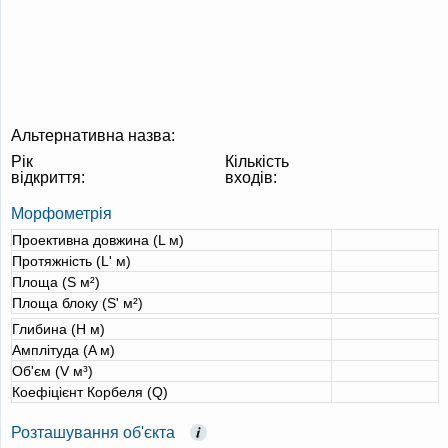
Альтернативна назва:
Рік
Кількість
відкриття:
входів:
Морфометрія
Проективна довжина (L м)
Протяжність (L' м)
Площа (S м²)
Площа блоку (S' м²)
Глибина (H м)
Амплітуда (A м)
Об'єм (V м³)
Коефіцієнт Корбеля (Q)
Розташування об'єкта