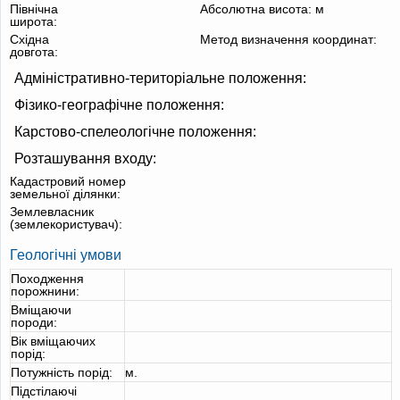
Північна
Абсолютна висота:
м
широта:
Східна
Метод визначення координат:
довгота:
Адміністративно-територіальне положення:
Фізико-географічне положення:
Карстово-спелеологічне положення:
Розташування входу:
Кадастровий номер
земельної ділянки:
Землевласник
(землекористувач):
Геологічні умови
Походження
порожнини:
Вміщаючи
породи:
Вік вміщаючих
порід:
Потужність порід:
м.
Підстілаючі