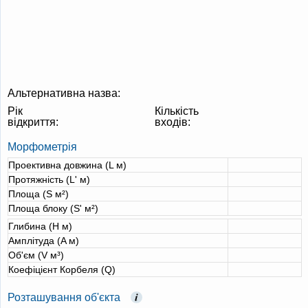
Альтернативна назва:
Рік
Кількість
відкриття:
входів:
Морфометрія
Проективна довжина (L м)
Протяжність (L' м)
Площа (S м²)
Площа блоку (S' м²)
Глибина (H м)
Амплітуда (A м)
Об'єм (V м³)
Коефіцієнт Корбеля (Q)
Розташування об'єкта