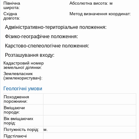
Північна
Абсолютна висота:
м
широта:
Східна
Метод визначення координат:
довгота:
Адміністративно-територіальне положення:
Фізико-географічне положення:
Карстово-спелеологічне положення:
Розташування входу:
Кадастровий номер
земельної ділянки:
Землевласник
(землекористувач):
Геологічні умови
Походження
порожнини:
Вміщаючи
породи:
Вік вміщаючих
порід:
Потужність порід:
м.
Підстілаючі