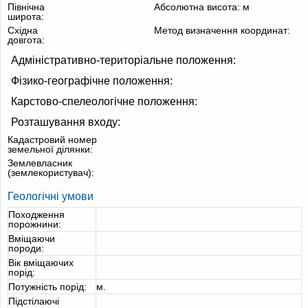
Північна
Абсолютна висота:
м
широта:
Східна
Метод визначення координат:
довгота:
Адміністративно-територіальне положення:
Фізико-географічне положення:
Карстово-спелеологічне положення:
Розташування входу:
Кадастровий номер
земельної ділянки:
Землевласник
(землекористувач):
Геологічні умови
Походження
порожнини:
Вміщаючи
породи:
Вік вміщаючих
порід:
Потужність порід:
м.
Підстілаючі