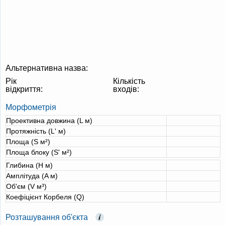
Альтернативна назва:
Рік
Кількість
відкриття:
входів:
Морфометрія
Проективна довжина (L м)
Протяжність (L' м)
Площа (S м²)
Площа блоку (S' м²)
Глибина (H м)
Амплітуда (A м)
Об'єм (V м³)
Коефіцієнт Корбеля (Q)
Розташування об'єкта