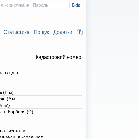
Статистика
Пошук
Додатки
Кадастровий номер:
ь входів:
а (H м)
да (A м)
V м³)
ієнт Корбеля (Q)
на висота:
м
изначення координат: