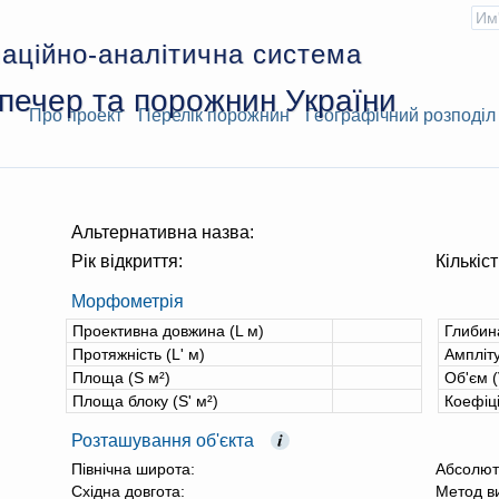
аційно-аналітична система
печер та порожнин України
Про проект
Перелік порожнин
Географічний розподіл
Альтернативна назва:
Рік відкриття:
Кількіст
Морфометрія
Проективна довжина (L м)
Глибин
Протяжність (L' м)
Ампліту
Площа (S м²)
Об'єм (
Площа блоку (S' м²)
Коефіц
Розташування об'єкта
Північна широта:
Абсолют
Східна довгота:
Метод в