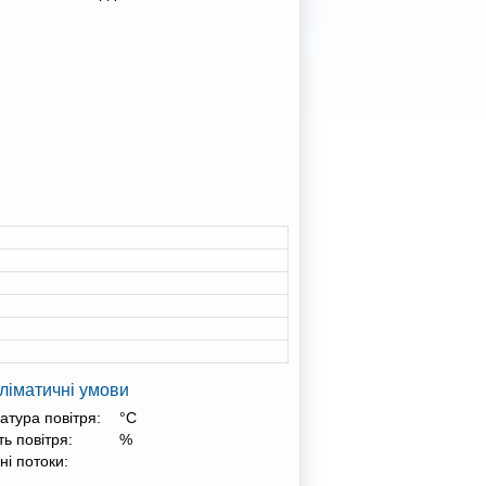
ліматичні умови
атура повітря:
°С
ть повітря:
%
ні потоки: