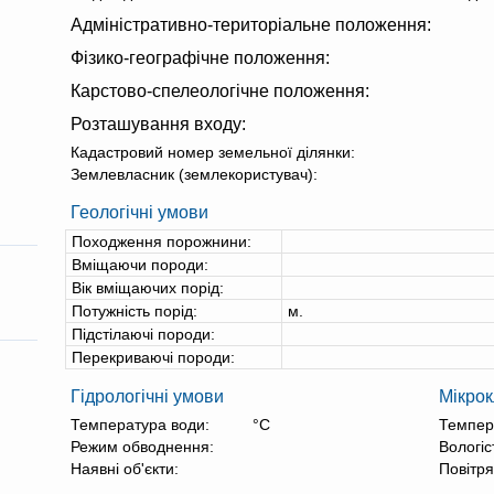
Адміністративно-територіальне положення:
Фізико-географічне положення:
Карстово-спелеологічне положення:
Розташування входу:
Кадастровий номер земельної ділянки:
Землевласник (землекористувач):
Геологічні умови
Походження порожнини:
Вміщаючи породи:
Вік вміщаючих порід:
Потужність порід:
м.
Підстілаючі породи:
Перекриваючі породи:
Гідрологічні умови
Мікрок
Температура води:
°С
Темпер
Режим обводнення:
Вологіс
Наявні об'єкти:
Повітря