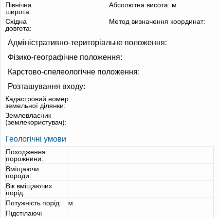
Північна
Абсолютна висота:
м
широта:
Східна
Метод визначення координат:
довгота:
Адміністративно-територіальне положення:
Фізико-географічне положення:
Карстово-спелеологічне положення:
Розташування входу:
Кадастровий номер
земельної ділянки:
Землевласник
(землекористувач):
Геологічні умови
Походження
порожнини:
Вміщаючи
породи:
Вік вміщаючих
порід:
Потужність порід:
м.
Підстілаючі