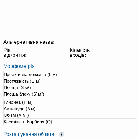
Альтернативна назва:
Рік
Кількість
відкриття:
входів:
Морфометрія
Проективна довжина (L м)
Протяжність (L' м)
Площа (S м²)
Площа блоку (S' м²)
Глибина (H м)
Амплітуда (A м)
Об'єм (V м³)
Коефіцієнт Корбеля (Q)
Розташування об'єкта