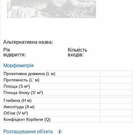
Альтернативна назва:
Рік
Кількість
відкриття:
входів:
Морфометрія
Проективна довжина (L м)
Протяжність (L' м)
Площа (S м²)
Площа блоку (S' м²)
Глибина (H м)
Амплітуда (A м)
Об'єм (V м³)
Коефіцієнт Корбеля (Q)
Розташування об'єкта