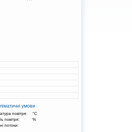
ліматичні умови
атура повітря:
°С
ть повітря:
%
ні потоки: