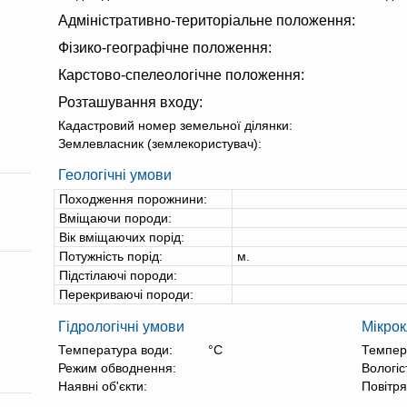
Адміністративно-територіальне положення:
Фізико-географічне положення:
Карстово-спелеологічне положення:
Розташування входу:
Кадастровий номер земельної ділянки:
Землевласник (землекористувач):
Геологічні умови
Походження порожнини:
Вміщаючи породи:
Вік вміщаючих порід:
Потужність порід:
м.
Підстілаючі породи:
Перекриваючі породи:
Гідрологічні умови
Мікрок
Температура води:
°С
Темпер
Режим обводнення:
Вологіс
Наявні об'єкти:
Повітря