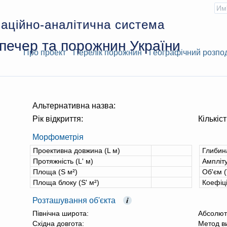
аційно-аналітична система
печер та порожнин України
Про проект
Перелік порожнин
Географічний розпо
Альтернативна назва:
Рік відкриття:
Кількіст
Морфометрія
Проективна довжина (L м)
Глибин
Протяжність (L' м)
Ампліту
Площа (S м²)
Об'єм (
Площа блоку (S' м²)
Коефіц
Розташування об'єкта
Північна широта:
Абсолют
Східна довгота:
Метод в