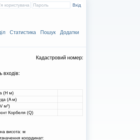
діл
Статистика
Пошук
Додатки
Кадастровий номер:
ь входів:
а (H м)
да (A м)
V м³)
ієнт Корбеля (Q)
на висота:
м
изначення координат: