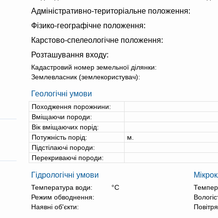
Адміністративно-територіальне положення:
Фізико-географічне положення:
Карстово-спелеологічне положення:
Розташування входу:
Кадастровий номер земельної ділянки:
Землевласник (землекористувач):
Геологічні умови
Походження порожнини:
Вміщаючи породи:
Вік вміщаючих порід:
Потужність порід:
м.
Підстілаючі породи:
Перекриваючі породи:
Гідрологічні умови
Мікрок
Температура води:
°С
Темпер
Режим обводнення:
Вологіс
Наявні об'єкти:
Повітря