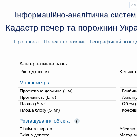
Інформаційно-аналітична систем
Кадастр печер та порожнин Укра
Про проект
Перелік порожнин
Географічний розпо
Альтернативна назва:
Рік відкриття:
Кількіст
Морфометрія
Проективна довжина (L м)
Глибин
Протяжність (L' м)
Ампліту
Площа (S м²)
Об'єм (
Площа блоку (S' м²)
Коефіц
Розташування об'єкта
Північна широта:
Абсолют
Східна довгота:
Метод в