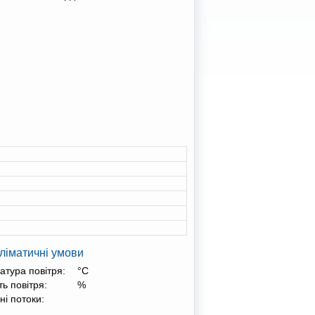
ліматичні умови
атура повітря:
°С
ть повітря:
%
ні потоки: