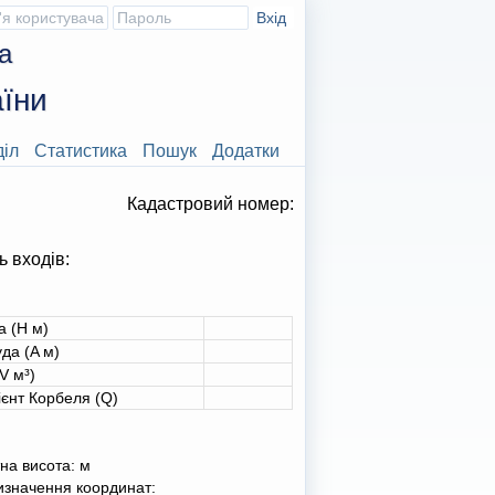
а
їни
діл
Статистика
Пошук
Додатки
Кадастровий номер:
ь входів:
а (H м)
да (A м)
V м³)
ієнт Корбеля (Q)
на висота:
м
изначення координат: