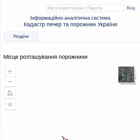
Інформаційно-аналітична система
Кадастр печер та порожнин України
Розділи
Місце розташування порожнини
Збільшити
масштаб
Зменшити
масштаб
Головна
сторінка
Розширити