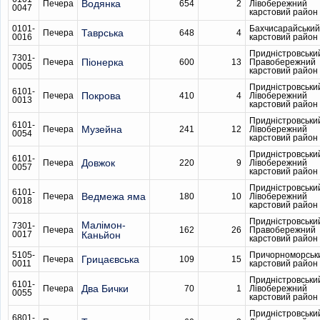
Водянка
Печера
654
2
Лівобережний
0047
карстовий район
0101-
Бахчисарайський
Таврська
Печера
648
4
0016
карстовий район
Придністровськи
7301-
Піонерка
Печера
600
13
Правобережний
0005
карстовий район
Придністровськи
6101-
Покрова
Печера
410
4
Лівобережний
0013
карстовий район
Придністровськи
6101-
Музейна
Печера
241
12
Лівобережний
0054
карстовий район
Придністровськи
6101-
Довжок
Печера
220
9
Лівобережний
0057
карстовий район
Придністровськи
6101-
Ведмежа яма
Печера
180
10
Лівобережний
0018
карстовий район
Придністровськи
Малімон-
7301-
Печера
162
26
Правобережний
0017
Каньйон
карстовий район
5105-
Причорноморськ
Грицаєвська
Печера
109
15
0011
карстовий район
Придністровськи
6101-
Два Бички
Печера
70
1
Лівобережний
0055
карстовий район
Придністровськи
6801-