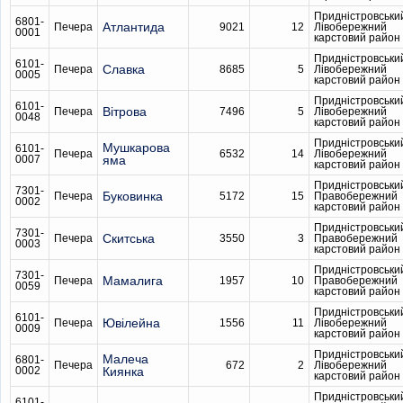
Придністровськи
6801-
Атлантида
Печера
9021
12
Лівобережний
0001
карстовий район
Придністровськи
6101-
Славка
Печера
8685
5
Лівобережний
0005
карстовий район
Придністровськи
6101-
Вітрова
Печера
7496
5
Лівобережний
0048
карстовий район
Придністровськи
Мушкарова
6101-
Печера
6532
14
Лівобережний
0007
яма
карстовий район
Придністровськи
7301-
Буковинка
Печера
5172
15
Правобережний
0002
карстовий район
Придністровськи
7301-
Скитська
Печера
3550
3
Правобережний
0003
карстовий район
Придністровськи
7301-
Мамалига
Печера
1957
10
Правобережний
0059
карстовий район
Придністровськи
6101-
Ювілейна
Печера
1556
11
Лівобережний
0009
карстовий район
Придністровськи
Малеча
6801-
Печера
672
2
Лівобережний
0002
Киянка
карстовий район
Придністровськи
6101-