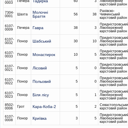
Тадирка
Печера
60
3
Лівобережний
0003
карстовий район
Рахівско-
Молочні
7304-
Шахта
56
38
Чивчинський
0001
Браття
карстовий район
Придністровськи
6107-
Гавра
Печера
38
3
Лівобережний
0009
карстовий район
Придністровськи
6107-
Шабський
Понор
30
10
Лівобережний
0032
карстовий район
Придністровськи
6107-
Монастирок
Понор
10
5
Лівобережний
0033
карстовий район
Придністровськи
6107-
Лісовий
Понор
5
0
Лівобережний
0021
карстовий район
Придністровськи
6107-
Польовий
Понор
5
0
Лівобережний
0022
карстовий район
Придністровськи
6107-
Біля лісу
Понор
5
1
Лівобережний
0023
карстовий район
8502-
Севастопольськ
Кара-Коба-2
Грот
5
2
0006
карстовий район
Придністровськи
6107-
Криївка
Понор
3
5
Лівобережний
0008
карстовий район