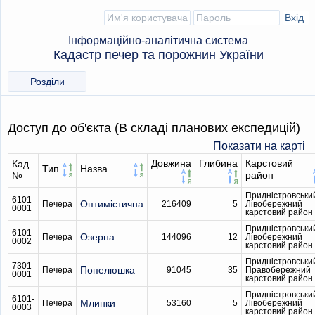
Інформаційно-аналітична система
Кадастр печер та порожнин України
Розділи
Доступ до об'єкта (В складі планових експедицій)
Показати на карті
Довжина
Глибина
Карстовий
Кад
Тип
Назва
район
№
Придністровськи
6101-
Оптимiстична
Печера
216409
5
Лівобережний
0001
карстовий район
Придністровськи
6101-
Озерна
Печера
144096
12
Лівобережний
0002
карстовий район
Придністровськи
7301-
Попелюшка
Печера
91045
35
Правобережний
0001
карстовий район
Придністровськи
6101-
Млинки
Печера
53160
5
Лівобережний
0003
карстовий район