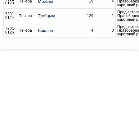
Мохова
Печера
19
4
Правобере
0123
карстовий 
Придністро
7301-
Троїцька
Печера
129
1
Правобере
0124
карстовий 
Придністро
7301-
Воклюз
Печера
4
0
Правобере
0125
карстовий 