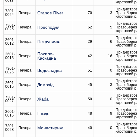
0011
карстовий 
Придністро
7301-
Orange River
Печера
70
3
Правобере
0024
карстовий 
Придністро
7301-
Пресподня
Печера
62
5
Правобере
0025
карстовий 
Придністро
2601-
Петрунячка
Печера
29
6
Правобере
0012
карстовий 
Придністро
Похило-
2601-
Печера
42
16
Правобере
0013
Каскадна
карстовий 
Придністро
7301-
Водоспадна
Печера
51
0
Правобере
0026
карстовий 
Придністро
2601-
Димохід
Печера
45
3
Правобере
0015
карстовий 
Придністро
7301-
Жаба
Печера
50
0
Правобере
0027
карстовий 
Придністро
2601-
Гніздо
Печера
48
9
Правобере
0016
карстовий 
Придністро
7301-
Монастирька
Печера
40
0
Правобере
0028
карстовий 