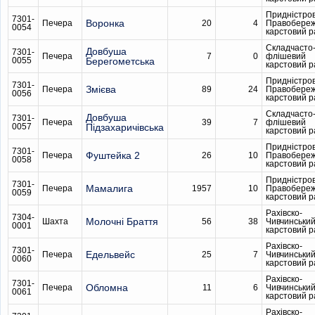
Придністро
7301-
Воронка
Печера
20
4
Правобере
0054
карстовий 
Складчасто
Довбуша
7301-
Печера
7
0
флішевий
0055
Берегометська
карстовий 
Придністро
7301-
Змієва
Печера
89
24
Правобере
0056
карстовий 
Складчасто
Довбуша
7301-
Печера
39
7
флішевий
0057
Підзахаричівська
карстовий 
Придністро
7301-
Фуштейка 2
Печера
26
10
Правобере
0058
карстовий 
Придністро
7301-
Мамалига
Печера
1957
10
Правобере
0059
карстовий 
Рахівско-
7304-
Молочні Браття
Шахта
56
38
Чивчинськи
0001
карстовий 
Рахівско-
7301-
Едельвейс
Печера
25
7
Чивчинськи
0060
карстовий 
Рахівско-
7301-
Обломна
Печера
11
6
Чивчинськи
0061
карстовий 
Рахівско-