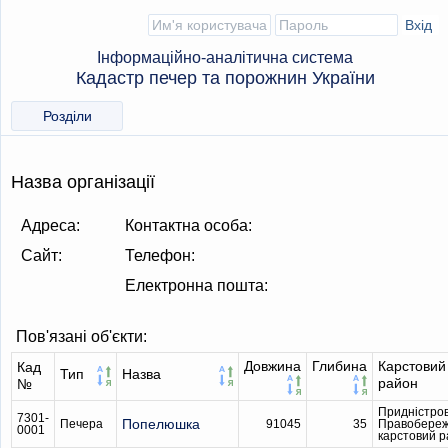
Інформаційно-аналітична система
Кадастр печер та порожнин України
Розділи
Назва організації
Адреса:
Контактна особа:
Сайт:
Телефон:
Електронна пошта:
Пов'язані об'єкти:
Довжина
Глибина
Карстовий
Кад
Тип
Назва
район
№
Придністро
7301-
Попелюшка
Печера
91045
35
Правобере
0001
карстовий 