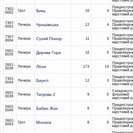
карстовий 
Придністро
7302-
Бика
Грот
10
4
Правобере
0002
карстовий 
Придністро
7307-
Чуньківська
Печера
12
4
Правобере
0003
карстовий 
Придністро
7307-
Сухий Понор
Печера
11
5
Правобере
0004
карстовий 
Придністро
2601-
Дирява Гора
Печера
10
0
Правобере
0035
карстовий 
Придністро
2601-
Лісок
Печера
173
14
Правобере
0036
карстовий 
Придністро
7301-
Баунті
Печера
12
3
Правобере
0044
карстовий 
Складчасто
2601-
Тигрова 2
Печера
9
0
флішевий
0039
карстовий 
Придністро
2601-
Бабин Жах
Печера
8
8
Правобере
0040
карстовий 
Придністро
2602-
Монаха
Грот
8
0
Правобере
0003
карстовий 
Придністро