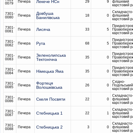
Лекече НСн
Печера
29
9
флішевий
0079
карстовий 
Складчасто
Довбуша
7301-
Печера
18
0
флішевий
0080
Банилівська
карстовий 
Придністро
7301-
Лисяча
Печера
33
5
Правобере
0081
карстовий 
Придністро
7301-
Рута
Печера
68
5
Правобере
0082
карстовий 
Придністро
Зеленолипська
7301-
Печера
35
0
Правобере
0083
Тектонічна
карстовий 
Придністро
7301-
Німецька Яма
Печера
35
0
Правобере
0084
карстовий 
Східно-
Фортеця
7301-
Печера
26
0
Подільський
0085
Волошківська
карстовий 
Складчасто
7301-
Скеля Посвяти
Печера
22
0
флішевий
0086
карстовий 
Складчасто
7301-
Стебницька 1
Печера
22
1
флішевий
0087
карстовий 
Складчасто
7301-
Стебницька 2
Печера
3
0
флішевий
0088
карстовий 