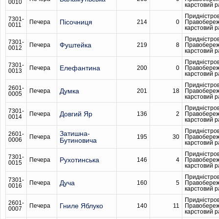
0010
карстовий 
Придністро
7301-
Пісочниця
Печера
214
0
Правобере
0011
карстовий 
Придністро
7301-
Фуштейка
Печера
219
8
Правобере
0012
карстовий 
Придністро
7301-
Елефантина
Печера
200
0
Правобере
0013
карстовий 
Придністро
2601-
Думка
Печера
201
18
Правобере
0005
карстовий 
Придністро
7301-
Довгий Яр
Печера
136
2
Правобере
0014
карстовий 
Придністро
Затишна-
2601-
Печера
195
30
Правобере
0006
Бутиновича
карстовий 
Придністро
7301-
Рухотинська
Печера
146
4
Правобере
0015
карстовий 
Придністро
7301-
Дуча
Печера
160
5
Правобере
0016
карстовий 
Придністро
2601-
Гниле Яблуко
Печера
140
11
Правобере
0007
карстовий 