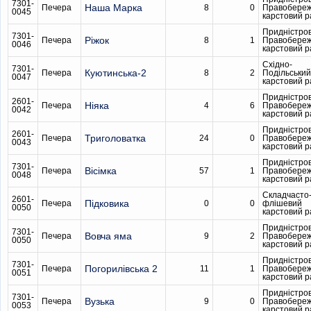
7301-
Наша Марка
Печера
8
0
Правобере
0045
карстовий 
Придністро
7301-
Ріжок
Печера
8
1
Правобере
0046
карстовий 
Східно-
7301-
Куютинська-2
Печера
8
2
Подільський
0047
карстовий 
Придністро
2601-
Ніяка
Печера
4
6
Правобере
0042
карстовий 
Придністро
2601-
Триголоватка
Печера
24
0
Правобере
0043
карстовий 
Придністро
7301-
Вісімка
Печера
57
1
Правобере
0048
карстовий 
Складчасто
2601-
Підковика
Печера
0
0
флішевий
0050
карстовий 
Придністро
7301-
Вовча яма
Печера
9
2
Правобере
0050
карстовий 
Придністро
7301-
Погорилівська 2
Печера
11
1
Правобере
0051
карстовий 
Придністро
7301-
Вузька
Печера
9
0
Правобере
0053
карстовий 