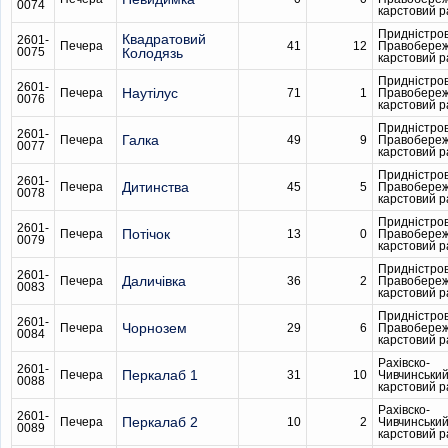
0074
карстовий 
Придністро
Квадратовий
2601-
Печера
41
12
Правобере
0075
Колодязь
карстовий 
Придністро
2601-
Наутілус
Печера
71
1
Правобере
0076
карстовий 
Придністро
2601-
Галка
Печера
49
9
Правобере
0077
карстовий 
Придністро
2601-
Дитинства
Печера
45
5
Правобере
0078
карстовий 
Придністро
2601-
Потічок
Печера
13
0
Правобере
0079
карстовий 
Придністро
2601-
Даличівка
Печера
36
2
Правобере
0083
карстовий 
Придністро
2601-
Чорнозем
Печера
29
6
Правобере
0084
карстовий 
Рахівско-
2601-
Перкалаб 1
Печера
31
10
Чивчинськи
0088
карстовий 
Рахівско-
2601-
Перкалаб 2
Печера
10
2
Чивчинськи
0089
карстовий 