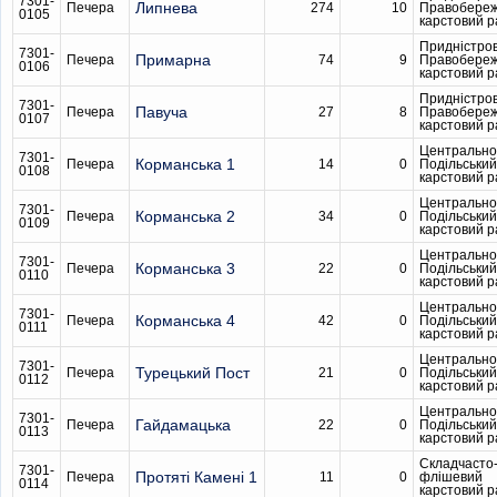
7301-
Липнева
Печера
274
10
Правобере
0105
карстовий 
Придністро
7301-
Примарна
Печера
74
9
Правобере
0106
карстовий 
Придністро
7301-
Павуча
Печера
27
8
Правобере
0107
карстовий 
Центрально
7301-
Корманська 1
Печера
14
0
Подільський
0108
карстовий 
Центрально
7301-
Корманська 2
Печера
34
0
Подільський
0109
карстовий 
Центрально
7301-
Корманська 3
Печера
22
0
Подільський
0110
карстовий 
Центрально
7301-
Корманська 4
Печера
42
0
Подільський
0111
карстовий 
Центрально
7301-
Турецький Пост
Печера
21
0
Подільський
0112
карстовий 
Центрально
7301-
Гайдамацька
Печера
22
0
Подільський
0113
карстовий 
Складчасто
7301-
Протяті Камені 1
Печера
11
0
флішевий
0114
карстовий 