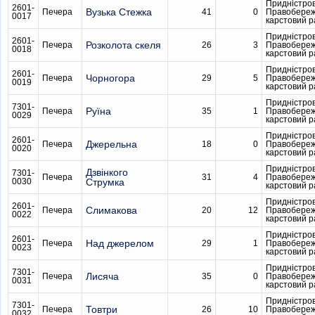
Придністро
2601-
Вузька Стежка
Печера
41
0
Правобере
0017
карстовий 
Придністро
2601-
Розколота скеля
Печера
26
3
Правобере
0018
карстовий 
Придністро
2601-
Чорногора
Печера
29
5
Правобере
0019
карстовий 
Придністро
7301-
Руїна
Печера
35
1
Правобере
0029
карстовий 
Придністро
2601-
Джерельна
Печера
18
0
Правобере
0020
карстовий 
Придністро
Дзвінкого
7301-
Печера
31
4
Правобере
0030
Струмка
карстовий 
Придністро
2601-
Слимакова
Печера
20
12
Правобере
0022
карстовий 
Придністро
2601-
Над джерелом
Печера
29
1
Правобере
0023
карстовий 
Придністро
7301-
Лисяча
Печера
35
0
Правобере
0031
карстовий 
Придністро
7301-
Товтри
Печера
26
10
Правобере
0032