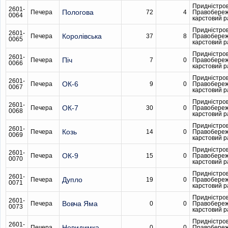
Придністро
2601-
Пологова
Печера
72
4
Правобере
0064
карстовий 
Придністро
2601-
Королівська
Печера
37
8
Правобере
0065
карстовий 
Придністро
2601-
Піч
Печера
7
0
Правобере
0066
карстовий 
Придністро
2601-
ОК-6
Печера
9
0
Правобере
0067
карстовий 
Придністро
2601-
ОК-7
Печера
30
0
Правобере
0068
карстовий 
Придністро
2601-
Козь
Печера
14
0
Правобере
0069
карстовий 
Придністро
2601-
ОК-9
Печера
15
0
Правобере
0070
карстовий 
Придністро
2601-
Дупло
Печера
19
0
Правобере
0071
карстовий 
Придністро
2601-
Вовча Яма
Печера
0
0
Правобере
0073
карстовий 
Придністро
2601-
Невидимка
Печера
0
0
Правобере