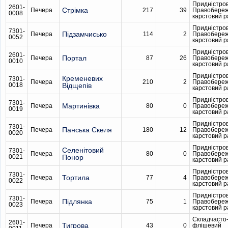
Придністро
2601-
Стрімка
Печера
217
39
Правобере
0008
карстовий 
Придністро
7301-
Підзамчисько
Печера
114
2
Правобере
0052
карстовий 
Придністро
2601-
Портал
Печера
87
26
Правобере
0010
карстовий 
Придністро
Кременевих
7301-
Печера
210
2
Правобере
0018
Вiдщепiв
карстовий 
Придністро
7301-
Мартинівка
Печера
80
0
Правобере
0019
карстовий 
Придністро
7301-
Панська Скеля
Печера
180
12
Правобере
0020
карстовий 
Придністро
Селенітовий
7301-
Печера
80
0
Правобере
0021
Понор
карстовий 
Придністро
7301-
Тортила
Печера
77
4
Правобере
0022
карстовий 
Придністро
7301-
Підлянка
Печера
75
1
Правобере
0023
карстовий 
Складчасто
2601-
Тигрова
Печера
43
0
флішевий