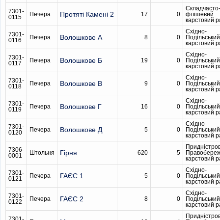
Складчасто
7301-
Протяті Камені 2
Печера
17
0
флішевий
0115
карстовий 
Східно-
7301-
Волошкове А
Печера
8
0
Подільський
0116
карстовий 
Східно-
7301-
Волошкове Б
Печера
19
0
Подільський
0117
карстовий 
Східно-
7301-
Волошкове В
Печера
9
0
Подільський
0118
карстовий 
Східно-
7301-
Волошкове Г
Печера
16
0
Подільський
0119
карстовий 
Східно-
7301-
Волошкове Д
Печера
5
0
Подільський
0120
карстовий 
Придністро
7306-
Гірня
Штольня
620
5
Правобере
0001
карстовий 
Східно-
7301-
ГАЄС 1
Печера
5
0
Подільський
0121
карстовий 
Східно-
7301-
ГАЄС 2
Печера
8
0
Подільський
0122
карстовий 
Придністро
7301-