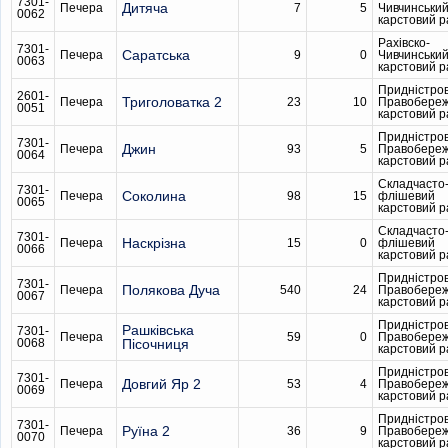
7301-
Дитяча
Печера
7
5
Чивчинськи
0062
карстовий 
Рахівско-
7301-
Саратська
Печера
9
0
Чивчинськи
0063
карстовий 
Придністро
2601-
Триголоватка 2
Печера
23
10
Правобере
0051
карстовий 
Придністро
7301-
Джин
Печера
93
5
Правобере
0064
карстовий 
Складчасто
7301-
Соколина
Печера
98
15
флішевий
0065
карстовий 
Складчасто
7301-
Наскрізна
Печера
15
0
флішевий
0066
карстовий 
Придністро
7301-
Полякова Дуча
Печера
540
24
Правобере
0067
карстовий 
Придністро
Рашківська
7301-
Печера
59
0
Правобере
0068
Пісочниця
карстовий 
Придністро
7301-
Довгий Яр 2
Печера
53
4
Правобере
0069
карстовий 
Придністро
7301-
Руїна 2
Печера
36
9
Правобере
0070
карстовий 