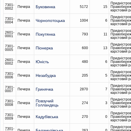
Придністро
7301-
Буковинка
Печера
5172
15
Правобере
0002
карстовий 
Придністро
7301-
Чорнопотоцька
Печера
1004
6
Правобере
0004
карстовий 
Придністро
2601-
Покутянка
Печера
793
11
Правобере
0001
карстовий 
Придністро
7301-
Піонерка
Печера
600
13
Правобере
0005
карстовий 
Придністро
2601-
Юність
Печера
480
6
Правобере
0002
карстовий 
Придністро
7301-
Незабудка
Печера
205
5
Правобере
0006
карстовий 
Придністро
7301-
Гринячка
Печера
2870
7
Правобере
0007
карстовий 
Придністро
Повзучий
7301-
Печера
274
3
Правобере
0008
Голландець
карстовий 
Придністро
7301-
Кадубiвська
Печера
270
0
Правобере
0009
карстовий 
Придністро
7301-
Баламутівська
Печера
263
0
Правобере