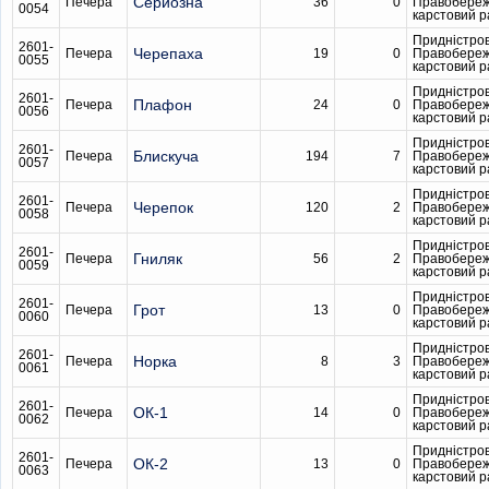
Серйозна
Печера
36
0
Правобере
0054
карстовий 
Придністро
2601-
Черепаха
Печера
19
0
Правобере
0055
карстовий 
Придністро
2601-
Плафон
Печера
24
0
Правобере
0056
карстовий 
Придністро
2601-
Блискуча
Печера
194
7
Правобере
0057
карстовий 
Придністро
2601-
Черепок
Печера
120
2
Правобере
0058
карстовий 
Придністро
2601-
Гниляк
Печера
56
2
Правобере
0059
карстовий 
Придністро
2601-
Грот
Печера
13
0
Правобере
0060
карстовий 
Придністро
2601-
Норка
Печера
8
3
Правобере
0061
карстовий 
Придністро
2601-
ОК-1
Печера
14
0
Правобере
0062
карстовий 
Придністро
2601-
ОК-2
Печера
13
0
Правобере
0063
карстовий 