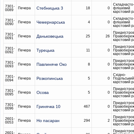
Складчасто
7301-
Стебницька 3
Печера
18
0
флішевий
0089
карстовий 
Складчасто
7301-
Чемернарська
Печера
4
0
флішевий
0090
карстовий 
Придністро
7301-
Даньковецька
Печера
25
26
Правобере
0091
карстовий 
Придністро
7301-
Турецька
Печера
11
0
Правобере
0092
карстовий 
Придністро
7301-
Павлиняче Око
Печера
8
0
Правобере
0093
карстовий 
Східно-
7301-
Розкопинська
Печера
5
0
Подільський
0094
карстовий 
Придністро
7301-
Осова
Печера
5
0
Правобере
0095
карстовий 
Придністро
7301-
Гринячка 10
Печера
467
0
Правобере
0096
карстовий 
Придністро
2601-
Но пасаран
Печера
294
2
Правобере
0053
карстовий 
Придністро
2601-