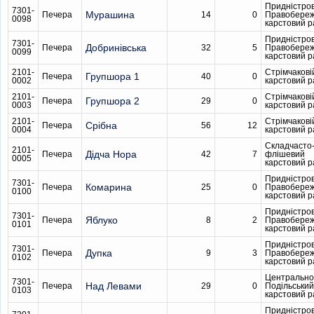
Придністро
7301-
Мурашина
Печера
14
0
Правобере
0098
карстовий 
Придністро
7301-
Добринівська
Печера
32
5
Правобере
0099
карстовий 
2101-
Стрімчакові
Групшора 1
Печера
40
0
0002
карстовий 
2101-
Стрімчакові
Групшора 2
Печера
29
0
0003
карстовий 
2101-
Стрімчакові
Срібна
Печера
56
12
0004
карстовий 
Складчасто
2101-
Дідча Нора
Печера
42
7
флішевий
0005
карстовий 
Придністро
7301-
Комарина
Печера
25
0
Правобере
0100
карстовий 
Придністро
7301-
Яблуко
Печера
8
2
Правобере
0101
карстовий 
Придністро
7301-
Дупка
Печера
9
3
Правобере
0102
карстовий 
Центрально
7301-
Над Левами
Печера
29
0
Подільський
0103
карстовий 
Придністро