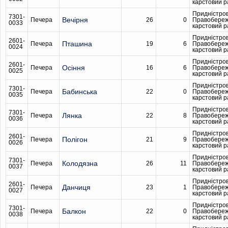
карстовий 
Придністро
7301-
Вечірня
Печера
26
0
Правобере
0033
карстовий 
Придністро
2601-
Пташина
Печера
19
6
Правобере
0024
карстовий 
Придністро
2601-
Осіння
Печера
16
6
Правобере
0025
карстовий 
Придністро
7301-
Бабинська
Печера
22
0
Правобере
0035
карстовий 
Придністро
7301-
Лянка
Печера
22
8
Правобере
0036
карстовий 
Придністро
2601-
Полігон
Печера
21
9
Правобере
0026
карстовий 
Придністро
7301-
Колодязна
Печера
26
11
Правобере
0037
карстовий 
Придністро
2601-
Данчиця
Печера
23
1
Правобере
0027
карстовий 
Придністро
7301-
Балкон
Печера
22
0
Правобере
0038
карстовий 