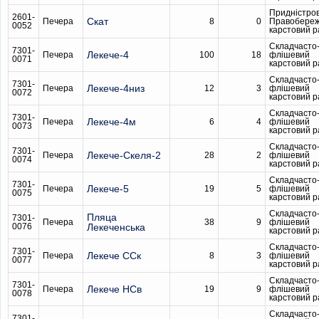
Придністро
2601-
Скат
Печера
8
0
Правобере
0052
карстовий 
Складчасто
7301-
Лекече-4
Печера
100
18
флішевий
0071
карстовий 
Складчасто
7301-
Лекече-4низ
Печера
12
3
флішевий
0072
карстовий 
Складчасто
7301-
Лекече-4м
Печера
6
4
флішевий
0073
карстовий 
Складчасто
7301-
Лекече-Скеля-2
Печера
28
2
флішевий
0074
карстовий 
Складчасто
7301-
Лекече-5
Печера
19
5
флішевий
0075
карстовий 
Складчасто
Пляца
7301-
Печера
38
9
флішевий
0076
Лекеченська
карстовий 
Складчасто
7301-
Лекече ССк
Печера
8
3
флішевий
0077
карстовий 
Складчасто
7301-
Лекече НСв
Печера
19
9
флішевий
0078
карстовий 
Складчасто
7301-