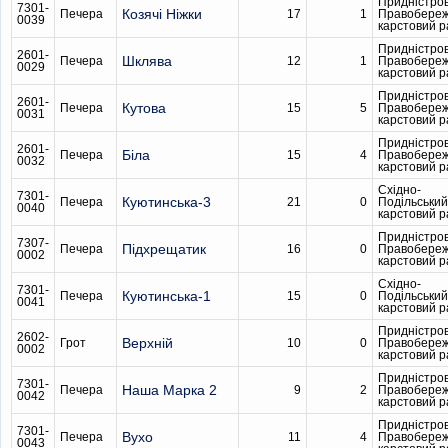
Придністро
7301-
Козячі Ніжки
Печера
17
1
Правобере
0039
карстовий 
Придністро
2601-
Шклява
Печера
12
1
Правобере
0029
карстовий 
Придністро
2601-
Кутова
Печера
15
5
Правобере
0031
карстовий 
Придністро
2601-
Біла
Печера
15
4
Правобере
0032
карстовий 
Східно-
7301-
Куютинська-3
Печера
21
0
Подільський
0040
карстовий 
Придністро
7307-
Підхрещатик
Печера
16
0
Правобере
0002
карстовий 
Східно-
7301-
Куютинська-1
Печера
15
0
Подільський
0041
карстовий 
Придністро
2602-
Верхній
Грот
10
0
Правобере
0002
карстовий 
Придністро
7301-
Наша Марка 2
Печера
9
2
Правобере
0042
карстовий 
Придністро
7301-
Вухо
Печера
11
4
Правобере
0043