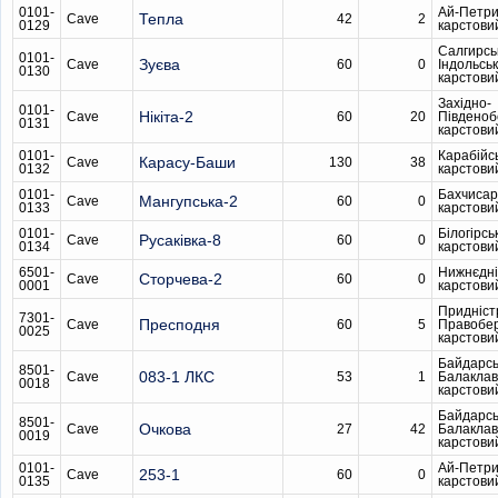
0101-
Ай-Петри
Тепла
Cave
42
2
0129
карстови
Салгирсь
0101-
Зуєва
Cave
60
0
Індольсь
0130
карстови
Західно-
0101-
Нікіта-2
Cave
60
20
Південо
0131
карстови
0101-
Карабійс
Карасу-Баши
Cave
130
38
0132
карстови
0101-
Бахчисар
Мангупська-2
Cave
60
0
0133
карстови
0101-
Білогірсь
Русаківка-8
Cave
60
0
0134
карстови
6501-
Нижнєдні
Сторчева-2
Cave
60
0
0001
карстови
Придніст
7301-
Пресподня
Cave
60
5
Правобе
0025
карстови
Байдарсь
8501-
083-1 ЛКС
Cave
53
1
Балаклав
0018
карстови
Байдарсь
8501-
Очкова
Cave
27
42
Балаклав
0019
карстови
0101-
Ай-Петри
253-1
Cave
60
0
0135
карстови