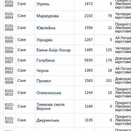
Придніст
6101-
Угринь
Cave
1872
5
Лівобере
0008
карстови
0101-
Чатирдаг
Мармурова
Cave
2102
76
0004
карстови
Придніст
6101-
Ювілейна
Cave
1556
11
Лівобере
0009
карстови
0101-
Ай-Петри
Узунджа
Cave
1287
5
0005
карстови
0101-
Чатирдаг
Еміне-Баїр-Хосар
Cave
1485
125
0006
карстови
0101-
Довгорукі
Голубина
Cave
5835
176
0007
карстови
8501-
Ай-Петри
Чорна
Cave
1365
18
0002
карстови
0101-
Довгорукі
Провал
Cave
1583
101
0008
карстови
Придніст
6101-
Олексинська
Cave
1244
10
Лівобере
0010
карстови
Придніст
Тимкова скеля
6101-
Cave
1180
0
Лівобере
0011
Верхня
карстови
Придніст
6101-
Джуринська
Cave
1135
0
Лівобере
0012
карстови
Придніст