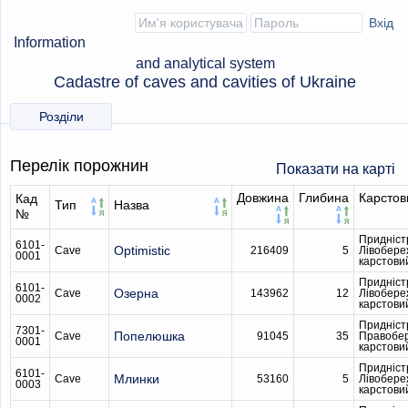
Information
and analytical system
Cadastre of caves and cavities of Ukraine
Розділи
Перелік порожнин
Показати на карті
Довжина
Глибина
Карстов
Кад
Тип
Назва
№
Придніст
6101-
Optimistic
Cave
216409
5
Лівобере
0001
карстови
Придніст
6101-
Озерна
Cave
143962
12
Лівобере
0002
карстови
Придніст
7301-
Попелюшка
Cave
91045
35
Правобе
0001
карстови
Придніст
6101-
Млинки
Cave
53160
5
Лівобере
0003
карстови