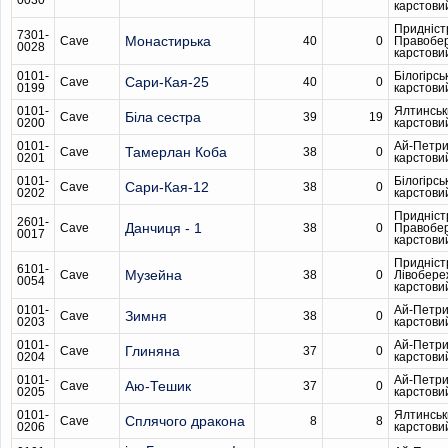
0030
карстови
Придніст
7301-
Монастирька
Cave
40
0
Правобе
0028
карстови
0101-
Білогірсь
Сари-Кая-25
Cave
40
0
0199
карстови
0101-
Ялтинськ
Біла сестра
Cave
39
19
0200
карстови
0101-
Ай-Петри
Тамерлан Коба
Cave
38
0
0201
карстови
0101-
Білогірсь
Сари-Кая-12
Cave
38
0
0202
карстови
Придніст
2601-
Данчиця - 1
Cave
38
0
Правобе
0017
карстови
Придніст
6101-
Музейна
Cave
38
0
Лівобере
0054
карстови
0101-
Ай-Петри
Зимня
Cave
38
0
0203
карстови
0101-
Ай-Петри
Глиняна
Cave
37
0
0204
карстови
0101-
Ай-Петри
Аю-Тешик
Cave
37
0
0205
карстови
0101-
Ялтинськ
Сплячого дракона
Cave
8
8
0206
карстови