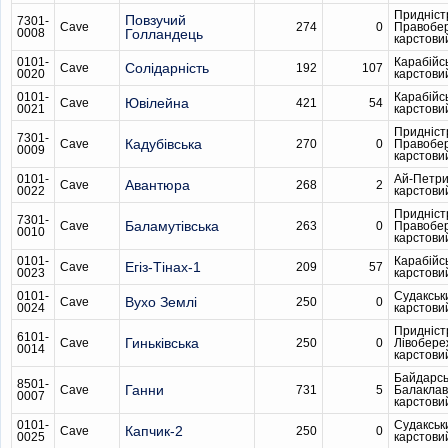
Придніст
Повзучий
7301-
Cave
274
0
Правобе
0008
Голландець
карстови
0101-
Карабійс
Солідарність
Cave
192
107
0020
карстови
0101-
Карабійс
Ювілейна
Cave
421
54
0021
карстови
Придніст
7301-
Кадубiвська
Cave
270
0
Правобе
0009
карстови
0101-
Ай-Петри
Авантюра
Cave
268
2
0022
карстови
Придніст
7301-
Баламутівська
Cave
263
0
Правобе
0010
карстови
0101-
Карабійс
Егіз-Тінах-1
Cave
209
57
0023
карстови
0101-
Судакськ
Вухо Землі
Cave
250
0
0024
карстови
Придніст
6101-
Гиньківська
Cave
250
0
Лівобере
0014
карстови
Байдарсь
8501-
Ганни
Cave
731
5
Балаклав
0007
карстови
0101-
Судакськ
Капчик-2
Cave
250
0
0025
карстови