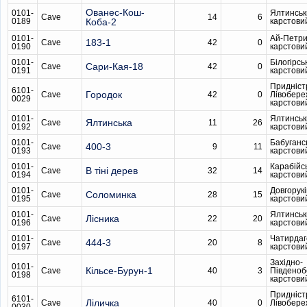
Ованес-Кош-
0101-
Ялтинськ
Cave
14
6
0189
Коба-2
карстови
0101-
Ай-Петри
183-1
Cave
42
0
0190
карстови
0101-
Білогірсь
Сари-Кая-18
Cave
42
0
0191
карстови
Придніст
6101-
Городок
Cave
42
0
Лівобере
0029
карстови
0101-
Ялтинськ
Ялтинська
Cave
11
26
0192
карстови
0101-
Бабуганс
400-3
Cave
9
11
0193
карстови
0101-
Карабійс
В тіні дерев
Cave
32
14
0194
карстови
0101-
Довгорукі
Соломинка
Cave
28
15
0195
карстови
0101-
Ялтинськ
Лісника
Cave
22
20
0196
карстови
0101-
Чатирдаг
444-3
Cave
20
8
0197
карстови
Західно-
0101-
Кільсе-Бурун-1
Cave
40
3
Південо
0198
карстови
Придніст
6101-
Ліличка
Cave
40
0
Лівобере