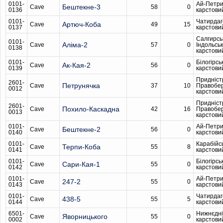
0101-
Ай-Петри
Бештекне-3
Cave
58
0
0136
карстови
0101-
Чатирдаг
Артюч-Коба
Cave
49
15
0137
карстови
Салгирсь
0101-
Аліма-2
Cave
57
0
Індольсь
0138
карстови
0101-
Білогірсь
Ак-Кая-2
Cave
56
0
0139
карстови
Придніст
2601-
Петрунячка
Cave
37
10
Правобе
0012
карстови
Придніст
2601-
Похило-Каскадна
Cave
42
16
Правобе
0013
карстови
0101-
Ай-Петри
Бештекне-2
Cave
56
0
0140
карстови
0101-
Карабійс
Терпи-Коба
Cave
55
8
0141
карстови
0101-
Білогірсь
Сари-Кая-1
Cave
55
0
0142
карстови
0101-
Ай-Петри
247-2
Cave
55
0
0143
карстови
0101-
Чатирдаг
438-5
Cave
55
5
0144
карстови
6501-
Нижнєдні
Яворницького
Cave
55
0
0002
карстови