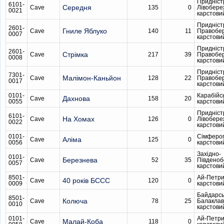
Придніст
6101-
Середня
Cave
135
0
Лівобере
0021
карстови
Придніст
2601-
Гниле Яблуко
Cave
140
11
Правобе
0007
карстови
Придніст
2601-
Стрімка
Cave
217
39
Правобе
0008
карстови
Придніст
7301-
Малімон-Каньйон
Cave
128
22
Правобе
0017
карстови
0101-
Карабійс
Дахнова
Cave
158
20
0055
карстови
Придніст
6101-
На Хомах
Cave
126
0
Лівобере
0022
карстови
0101-
Сімферо
Аліма
Cave
125
0
0056
карстови
Західно-
0101-
Березнева
Cave
52
35
Південо
0057
карстови
8501-
Ай-Петри
40 років БССС
Cave
120
0
0009
карстови
Байдарсь
8501-
Колюча
Cave
78
25
Балаклав
0010
карстови
0101-
Ай-Петри
Малай-Коба
Cave
118
0