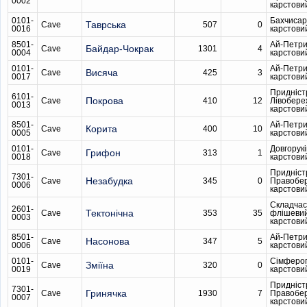
0002
карстови
0101-
Бахчисар
Таврська
Cave
507
0
0016
карстови
8501-
Ай-Петри
Байдар-Чокрак
Cave
1301
4
0004
карстови
0101-
Ай-Петри
Висяча
Cave
425
3
0017
карстови
Придніст
6101-
Покрова
Cave
410
12
Лівобере
0013
карстови
8501-
Ай-Петри
Корита
Cave
400
10
0005
карстови
0101-
Довгорукі
Грифон
Cave
313
1
0018
карстови
Придніст
7301-
Незабудка
Cave
345
0
Правобе
0006
карстови
Складчас
2601-
Тектонічна
Cave
353
35
флішеви
0003
карстови
8501-
Ай-Петри
Насонова
Cave
347
5
0006
карстови
0101-
Сімферо
Зміїна
Cave
320
0
0019
карстови
Придніст
7301-
Гринячка
Cave
1930
7
Правобе
0007
карстови