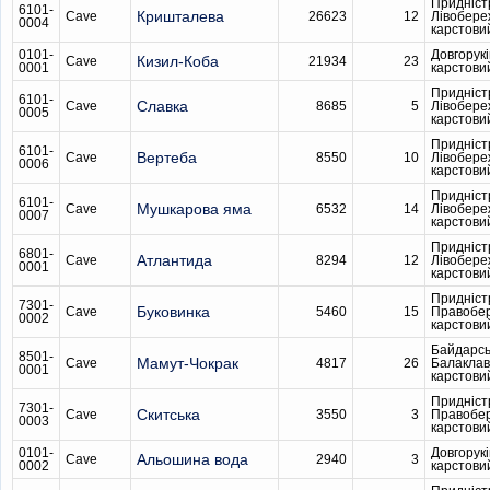
Придніст
6101-
Кришталева
Cave
26623
12
Лівобере
0004
карстови
0101-
Довгорукі
Кизил-Коба
Cave
21934
23
0001
карстови
Придніст
6101-
Славка
Cave
8685
5
Лівобере
0005
карстови
Придніст
6101-
Вертеба
Cave
8550
10
Лівобере
0006
карстови
Придніст
6101-
Мушкарова яма
Cave
6532
14
Лівобере
0007
карстови
Придніст
6801-
Атлантида
Cave
8294
12
Лівобере
0001
карстови
Придніст
7301-
Буковинка
Cave
5460
15
Правобе
0002
карстови
Байдарсь
8501-
Мамут-Чокрак
Cave
4817
26
Балаклав
0001
карстови
Придніст
7301-
Скитська
Cave
3550
3
Правобе
0003
карстови
0101-
Довгорукі
Альошина вода
Cave
2940
3
0002
карстови