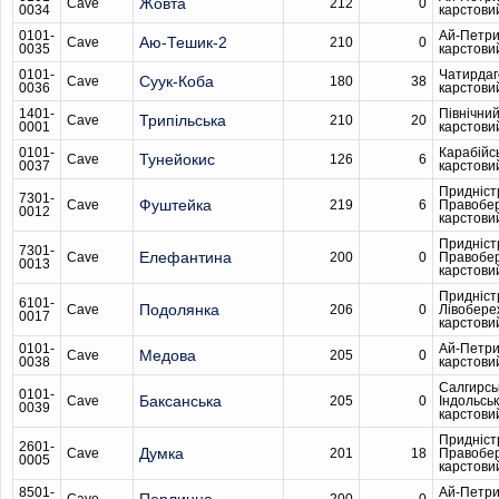
Жовта
Cave
212
0
0034
карстови
0101-
Ай-Петри
Аю-Тешик-2
Cave
210
0
0035
карстови
0101-
Чатирдаг
Суук-Коба
Cave
180
38
0036
карстови
1401-
Північни
Трипільська
Cave
210
20
0001
карстови
0101-
Карабійс
Тунейокис
Cave
126
6
0037
карстови
Придніст
7301-
Фуштейка
Cave
219
6
Правобе
0012
карстови
Придніст
7301-
Елефантина
Cave
200
0
Правобе
0013
карстови
Придніст
6101-
Подолянка
Cave
206
0
Лівобере
0017
карстови
0101-
Ай-Петри
Медова
Cave
205
0
0038
карстови
Салгирсь
0101-
Баксанська
Cave
205
0
Індольсь
0039
карстови
Придніст
2601-
Думка
Cave
201
18
Правобе
0005
карстови
8501-
Ай-Петри