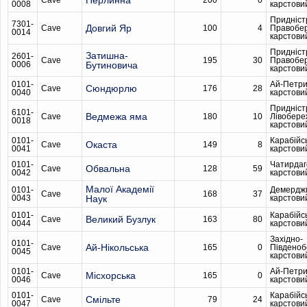
Перлинна
Cave
200
0
0008
карстови
Придніст
7301-
Довгий Яр
Cave
100
4
Правобе
0014
карстови
Придніст
Затишна-
2601-
Cave
195
30
Правобе
0006
Бутиновича
карстови
0101-
Ай-Петри
Сюндюрлю
Cave
176
28
0040
карстови
Придніст
6101-
Ведмежа яма
Cave
180
10
Лівобере
0018
карстови
0101-
Карабійс
Окаста
Cave
149
8
0041
карстови
0101-
Чатирдаг
Обвальна
Cave
128
59
0042
карстови
Малої Академії
0101-
Демердж
Cave
168
37
0043
Наук
карстови
0101-
Карабійс
Великий Бузлук
Cave
163
80
0044
карстови
Західно-
0101-
Ай-Нікольська
Cave
165
0
Південо
0045
карстови
0101-
Ай-Петри
Місхорська
Cave
165
0
0046
карстови
0101-
Карабійс
Смільте
Cave
79
24
0047
карстови