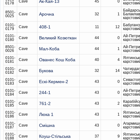
Ак-Кая-13
Cave
45
0
0178
карстови
Байдарсь
8501-
Арочна
Cave
32
1
Балаклав
0025
карстови
0101-
Бабуганс
408-1
Cave
11
12
0179
карстови
0101-
Ай-Петри
Великий Козюткан
Cave
44
0
0180
карстови
8501-
Ай-Петри
Мал-Коба
Cave
44
1
0026
карстови
0101-
Ялтинськ
Ованес Кош Коба
Cave
40
4
0181
карстови
0101-
Чатирдаг
Букова
Cave
32
14
0182
карстови
0101-
Севастоп
Ескі-Кермен-2
Cave
43
0
0183
карстови
0101-
Ай-Петри
244-1
Cave
43
0
0184
карстови
0101-
Карабійс
761-2
Cave
43
2
0185
карстови
0101-
Ялтинськ
Люка 1
Cave
43
1
0186
карстови
0101-
Агармиш
Смішна
Cave
43
0
0187
карстови
0101-
Ялтинськ
Коуш-Стільська
Cave
37
9
0188
карстови