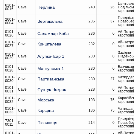
Централь
6101-
Перлина
Cave
240
26
Подільсь
0015
карстови
Придніст
2601-
Вертикальна
Cave
236
37
Правобе
0004
карстови
0101-
Ай-Петри
Саламлар-Коба
Cave
236
0
0026
карстови
0101-
Ай-Петри
Кришталева
Cave
232
0
0027
карстови
Західно-
0101-
Алупка-Ісар 1
Cave
230
0
Південо
0029
карстови
0101-
Бахчисар
Мангупська-1
Cave
230
0
0028
карстови
0101-
Чатирдаг
Партизанська
Cave
230
27
0030
карстови
0101-
Ай-Петри
Фунтук-Чокрак
Cave
228
0
0031
карстови
0101-
Карабійс
Морська
Cave
193
75
0032
карстови
0101-
Чатирдаг
Карєрна
Cave
186
75
0033
карстови
Придніст
7301-
Пісочниця
Cave
214
0
Правобе
0011
карстови
0101-
Ай-Петри