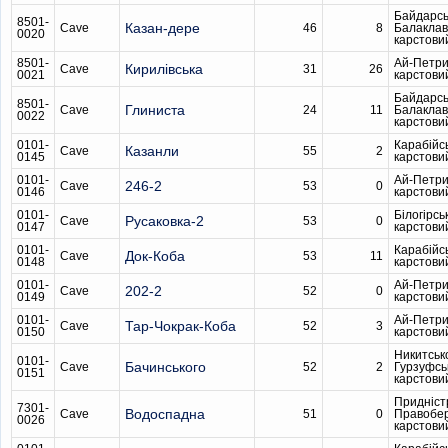
Байдарсь
8501-
Казан-дере
Cave
46
8
Балаклав
0020
карстови
8501-
Ай-Петри
Кирилівська
Cave
31
26
0021
карстови
Байдарсь
8501-
Глиниста
Cave
24
11
Балаклав
0022
карстови
0101-
Карабійс
Казанли
Cave
55
2
0145
карстови
0101-
Ай-Петри
246-2
Cave
53
0
0146
карстови
0101-
Білогірсь
Русаковка-2
Cave
53
0
0147
карстови
0101-
Карабійс
Док-Коба
Cave
53
11
0148
карстови
0101-
Ай-Петри
202-2
Cave
52
0
0149
карстови
0101-
Ай-Петри
Тар-Чокрак-Коба
Cave
52
3
0150
карстови
Никитськ
0101-
Бачинського
Cave
52
2
Гурзуфсь
0151
карстови
Придніст
7301-
Водоспадна
Cave
51
0
Правобе
0026
карстови