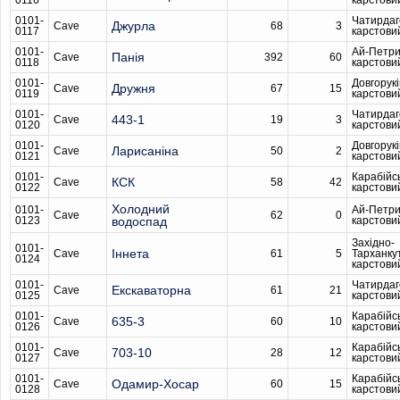
0116
карстови
0101-
Чатирдаг
Джурла
Cave
68
3
0117
карстови
0101-
Ай-Петри
Панія
Cave
392
60
0118
карстови
0101-
Довгорукі
Дружня
Cave
67
15
0119
карстови
0101-
Чатирдаг
443-1
Cave
19
3
0120
карстови
0101-
Довгорукі
Ларисаніна
Cave
50
2
0121
карстови
0101-
Карабійс
КСК
Cave
58
42
0122
карстови
Холодний
0101-
Ай-Петри
Cave
62
0
0123
водоспад
карстови
Західно-
0101-
Іннета
Cave
61
5
Тарханку
0124
карстови
0101-
Чатирдаг
Екскаваторна
Cave
61
21
0125
карстови
0101-
Карабійс
635-3
Cave
60
10
0126
карстови
0101-
Карабійс
703-10
Cave
28
12
0127
карстови
0101-
Карабійс
Одамир-Хосар
Cave
60
15
0128
карстови