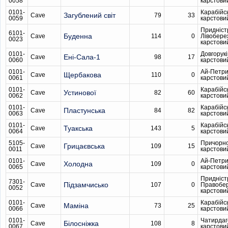
0058
карстови
0101-
Карабійс
Загублений світ
Cave
79
33
0059
карстови
Придніст
6101-
Буденна
Cave
114
0
Лівобере
0023
карстови
0101-
Довгорукі
Ені-Сала-1
Cave
98
17
0060
карстови
0101-
Ай-Петри
Щербакова
Cave
110
0
0061
карстови
0101-
Карабійс
Устинової
Cave
82
60
0062
карстови
0101-
Карабійс
Пластунська
Cave
84
82
0063
карстови
0101-
Карабійс
Туакська
Cave
143
5
0064
карстови
5105-
Причорн
Грицаєвська
Cave
109
15
0011
карстови
0101-
Ай-Петри
Холодна
Cave
109
0
0065
карстови
Придніст
7301-
Підзамчисько
Cave
107
0
Правобе
0052
карстови
0101-
Карабійс
Маміна
Cave
73
25
0066
карстови
0101-
Чатирдаг
Білосніжка
Cave
108
8
0067
карстови