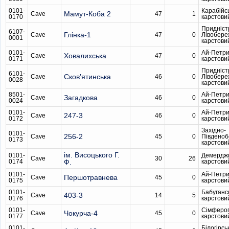
0101-
Карабійс
Мамут-Коба 2
Cave
47
1
0170
карстови
Придніст
6107-
Глінка-1
Cave
47
0
Лівобере
0001
карстови
0101-
Ай-Петри
Ховалихська
Cave
47
0
0171
карстови
Придніст
6101-
Сков′ятинська
Cave
46
0
Лівобере
0028
карстови
8501-
Ай-Петри
Загадкова
Cave
46
0
0024
карстови
0101-
Ай-Петри
247-3
Cave
46
0
0172
карстови
Західно-
0101-
256-2
Cave
45
0
Південо
0173
карстови
ім. Висоцького Г.
0101-
Демердж
Cave
30
26
0174
Ф.
карстови
0101-
Ай-Петри
Першотравнева
Cave
45
0
0175
карстови
0101-
Бабуганс
403-3
Cave
14
5
0176
карстови
0101-
Сімферо
Чокурча-4
Cave
45
0
0177
карстови
0101-
Білогірсь