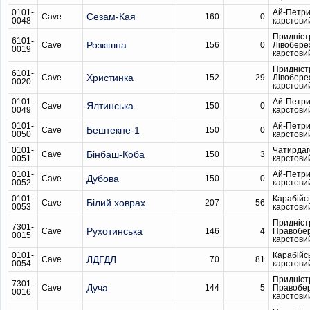
0101-
Ай-Петри
Сезам-Кая
Cave
160
0
0048
карстови
Придніст
6101-
Розкішна
Cave
156
0
Лівобере
0019
карстови
Придніст
6101-
Христинка
Cave
152
29
Лівобере
0020
карстови
0101-
Ай-Петри
Ялтинська
Cave
150
0
0049
карстови
0101-
Ай-Петри
Бештекне-1
Cave
150
0
0050
карстови
0101-
Чатирдаг
Бінбаш-Коба
Cave
150
3
0051
карстови
0101-
Ай-Петри
Дубова
Cave
150
0
0052
карстови
0101-
Карабійс
Білий ховрах
Cave
207
56
0053
карстови
Придніст
7301-
Рухотинська
Cave
146
4
Правобе
0015
карстови
0101-
Карабійс
ЛДГДЛ
Cave
70
81
0054
карстови
Придніст
7301-
Дуча
Cave
144
5
Правобе
0016
карстови