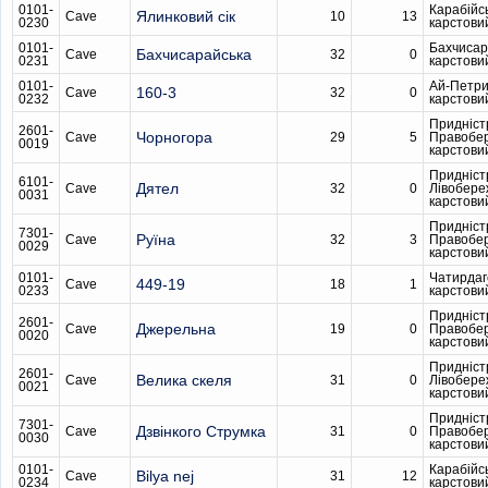
0101-
Карабійс
Ялинковий сік
Cave
10
13
0230
карстови
0101-
Бахчисар
Бахчисарайська
Cave
32
0
0231
карстови
0101-
Ай-Петри
160-3
Cave
32
0
0232
карстови
Придніст
2601-
Чорногора
Cave
29
5
Правобе
0019
карстови
Придніст
6101-
Дятел
Cave
32
0
Лівобере
0031
карстови
Придніст
7301-
Руїна
Cave
32
3
Правобе
0029
карстови
0101-
Чатирдаг
449-19
Cave
18
1
0233
карстови
Придніст
2601-
Джерельна
Cave
19
0
Правобе
0020
карстови
Придніст
2601-
Велика скеля
Cave
31
0
Лівобере
0021
карстови
Придніст
7301-
Дзвінкого Струмка
Cave
31
0
Правобе
0030
карстови
0101-
Карабійс
Bilya nej
Cave
31
12
0234
карстови