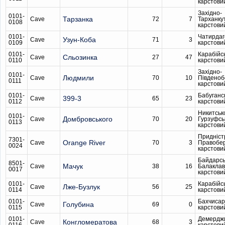
карстови
Західно-
0101-
Тарзанка
Cave
72
7
Тарханку
0108
карстови
0101-
Чатирдаг
Узун-Коба
Cave
71
3
0109
карстови
0101-
Карабійс
Сльозинка
Cave
27
47
0110
карстови
Західно-
0101-
Людмили
Cave
70
10
Південо
0111
карстови
0101-
Бабуганс
399-3
Cave
65
23
0112
карстови
Никитськ
0101-
Домбровського
Cave
70
20
Гурзуфсь
0113
карстови
Придніст
7301-
Orange River
Cave
70
3
Правобе
0024
карстови
Байдарсь
8501-
Мачук
Cave
38
16
Балаклав
0017
карстови
0101-
Карабійс
Лже-Бузлук
Cave
56
25
0114
карстови
0101-
Бахчисар
Голубина
Cave
69
0
0115
карстови
0101-
Демердж
Конгломератова
Cave
68
3