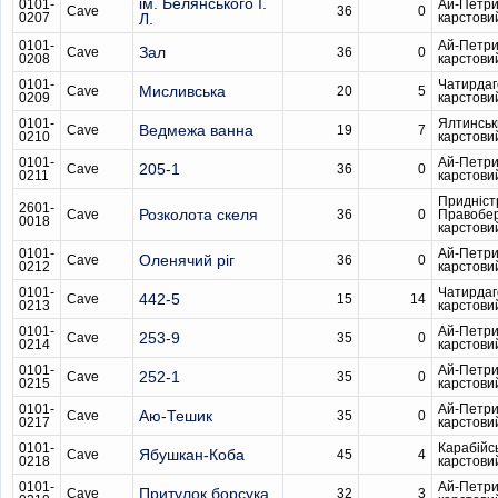
ім. Белянського І.
0101-
Ай-Петри
Cave
36
0
0207
Л.
карстови
0101-
Ай-Петри
Зал
Cave
36
0
0208
карстови
0101-
Чатирдаг
Мисливська
Cave
20
5
0209
карстови
0101-
Ялтинськ
Ведмежа ванна
Cave
19
7
0210
карстови
0101-
Ай-Петри
205-1
Cave
36
0
0211
карстови
Придніст
2601-
Розколота скеля
Cave
36
0
Правобе
0018
карстови
0101-
Ай-Петри
Оленячий ріг
Cave
36
0
0212
карстови
0101-
Чатирдаг
442-5
Cave
15
14
0213
карстови
0101-
Ай-Петри
253-9
Cave
35
0
0214
карстови
0101-
Ай-Петри
252-1
Cave
35
0
0215
карстови
0101-
Ай-Петри
Аю-Тешик
Cave
35
0
0217
карстови
0101-
Карабійс
Ябушкан-Коба
Cave
45
4
0218
карстови
0101-
Ай-Петри
Притулок борсука
Cave
32
3