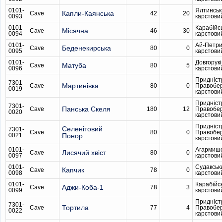
0101-
Ялтинськ
Капли-Каянська
Cave
42
20
0093
карстови
0101-
Карабійс
Місячна
Cave
46
30
0094
карстови
0101-
Ай-Петри
Беденекирська
Cave
80
0
0095
карстови
0101-
Довгорукі
Матуба
Cave
80
5
0096
карстови
Придніст
7301-
Мартинівка
Cave
80
0
Правобе
0019
карстови
Придніст
7301-
Панська Скеля
Cave
180
12
Правобе
0020
карстови
Придніст
Селенітовий
7301-
Cave
80
0
Правобе
0021
Понор
карстови
0101-
Агармиш
Лисячий хвіст
Cave
80
0
0097
карстови
0101-
Судакськ
Капчик
Cave
78
0
0098
карстови
0101-
Карабійс
Аджи-Коба-1
Cave
78
3
0099
карстови
Придніст
7301-
Тортила
Cave
77
4
Правобе
0022
карстови