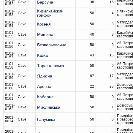
0101-
Карабійс
Барсуча
Cave
38
16
0152
карстови
Кизилкайский
0101-
Ялтинськ
Cave
50
4
0153
грифон
карстови
0101-
Чатирдаг
Козеня
Cave
50
8
0154
карстови
0101-
Карабійс
Мишина
Cave
40
8
0155
карстови
0101-
Ай-Петри
Безверьовочна
Cave
50
0
0156
карстови
0101-
Карабійс
Казка
Cave
43
15
0157
карстови
0101-
Ай-Петри
Таракташська
Cave
50
0
0158
карстови
0101-
Чатирдаг
Ядикіна
Cave
87
17
0159
карстови
0101-
Довгорукі
Арочна
Cave
22
28
0160
карстови
0101-
Ай-Петри
Каберне
Cave
50
0
0161
карстови
0101-
Довгорукі
Мисливська
Cave
50
1
0162
карстови
Придніст
2601-
Ганусівка
Cave
50
0
Правобе
0014
карстови
Придніст
2601-