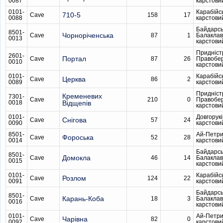
0087
карстови
0101-
Карабійс
710-5
Cave
158
17
0088
карстови
Байдарсь
8501-
Чорноріченська
Cave
87
1
Балаклав
0013
карстови
Придніст
2601-
Портал
Cave
87
26
Правобе
0010
карстови
0101-
Карабійс
Церква
Cave
86
2
0089
карстови
Придніст
Кременевих
7301-
Cave
210
0
Правобе
0018
Вiдщепiв
карстови
0101-
Довгорукі
Снігова
Cave
57
24
0090
карстови
8501-
Ай-Петри
Фороська
Cave
52
28
0014
карстови
Байдарсь
8501-
Домокла
Cave
46
14
Балаклав
0015
карстови
0101-
Карабійс
Розлом
Cave
124
22
0091
карстови
Байдарсь
8501-
Карань-Коба
Cave
18
3
Балаклав
0016
карстови
0101-
Ай-Петри
Чарівна
Cave
82
0
0092
карстови