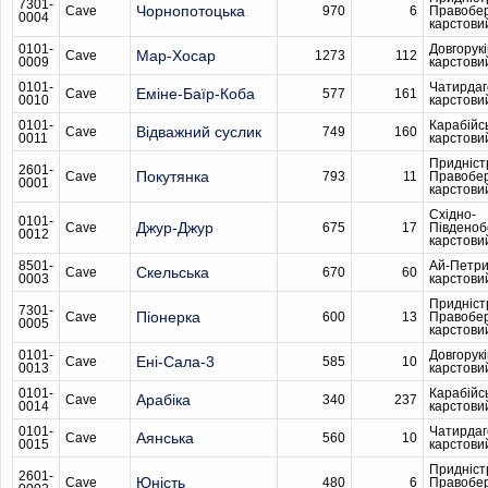
7301-
Чорнопотоцька
Cave
970
6
Правобе
0004
карстови
0101-
Довгорукі
Мар-Хосар
Cave
1273
112
0009
карстови
0101-
Чатирдаг
Еміне-Баїр-Коба
Cave
577
161
0010
карстови
0101-
Карабійс
Відважний суслик
Cave
749
160
0011
карстови
Придніст
2601-
Покутянка
Cave
793
11
Правобе
0001
карстови
Східно-
0101-
Джур-Джур
Cave
675
17
Південо
0012
карстови
8501-
Ай-Петри
Скельська
Cave
670
60
0003
карстови
Придніст
7301-
Піонерка
Cave
600
13
Правобе
0005
карстови
0101-
Довгорукі
Ені-Сала-3
Cave
585
10
0013
карстови
0101-
Карабійс
Арабіка
Cave
340
237
0014
карстови
0101-
Чатирдаг
Аянська
Cave
560
10
0015
карстови
Придніст
2601-
Юність
Cave
480
6
Правобе