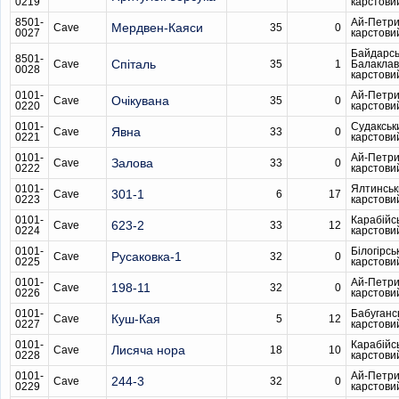
0219
карстови
8501-
Ай-Петри
Мердвен-Каяси
Cave
35
0
0027
карстови
Байдарсь
8501-
Спіталь
Cave
35
1
Балаклав
0028
карстови
0101-
Ай-Петри
Очікувана
Cave
35
0
0220
карстови
0101-
Судакськ
Явна
Cave
33
0
0221
карстови
0101-
Ай-Петри
Залова
Cave
33
0
0222
карстови
0101-
Ялтинськ
301-1
Cave
6
17
0223
карстови
0101-
Карабійс
623-2
Cave
33
12
0224
карстови
0101-
Білогірсь
Русаковка-1
Cave
32
0
0225
карстови
0101-
Ай-Петри
198-11
Cave
32
0
0226
карстови
0101-
Бабуганс
Куш-Кая
Cave
5
12
0227
карстови
0101-
Карабійс
Лисяча нора
Cave
18
10
0228
карстови
0101-
Ай-Петри
244-3
Cave
32
0
0229
карстови