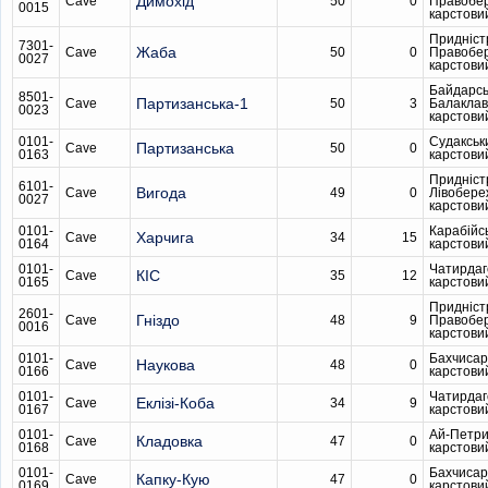
Димохід
Cave
50
0
Правобе
0015
карстови
Придніст
7301-
Жаба
Cave
50
0
Правобе
0027
карстови
Байдарсь
8501-
Партизанська-1
Cave
50
3
Балаклав
0023
карстови
0101-
Судакськ
Партизанська
Cave
50
0
0163
карстови
Придніст
6101-
Вигода
Cave
49
0
Лівобере
0027
карстови
0101-
Карабійс
Харчига
Cave
34
15
0164
карстови
0101-
Чатирдаг
КІС
Cave
35
12
0165
карстови
Придніст
2601-
Гніздо
Cave
48
9
Правобе
0016
карстови
0101-
Бахчисар
Наукова
Cave
48
0
0166
карстови
0101-
Чатирдаг
Еклізі-Коба
Cave
34
9
0167
карстови
0101-
Ай-Петри
Кладовка
Cave
47
0
0168
карстови
0101-
Бахчисар
Капку-Кую
Cave
47
0
0169
карстови